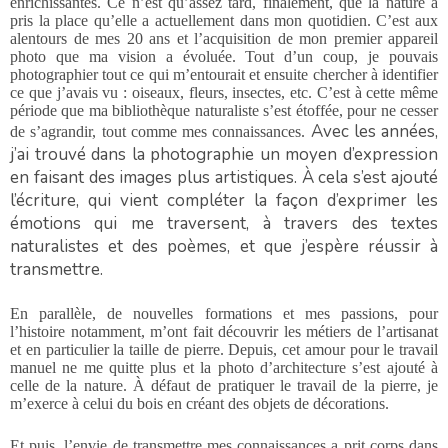
enrichissantes. Ce n’est qu’assez tard, finalement, que la nature a
pris la place qu’elle a actuellement dans mon quotidien. C’est aux
alentours de mes 20 ans et l’acquisition de mon premier appareil
photo que ma vision a évoluée. Tout d’un coup, je pouvais
photographier tout ce qui m’entourait et ensuite chercher à identifier
ce que j’avais vu : oiseaux, fleurs, insectes, etc. C’est à cette même
période que ma bibliothèque naturaliste s’est étoffée, pour ne cesser
Avec les années,
de s’agrandir, tout comme mes connaissances.
j’ai trouvé dans la photographie un moyen d’expression
en faisant des images plus artistiques. À cela s’est ajouté
l’écriture, qui vient compléter la façon d’exprimer les
émotions qui me traversent,
à travers des textes
naturalistes et des poèmes,
et que j’espère réussir à
transmettre.
En parallèle, de nouvelles formations et mes passions, pour
l’histoire notamment, m’ont fait découvrir les métiers de l’artisanat
et en particulier la taille de pierre. Depuis, cet amour pour le travail
manuel ne me quitte plus et la photo d’architecture s’est ajouté à
celle de la nature. À défaut de pratiquer le travail de la pierre, je
m’exerce à celui du bois en créant des objets de décorations.
Et puis, l’envie de transmettre mes connaissances a prit corps dans