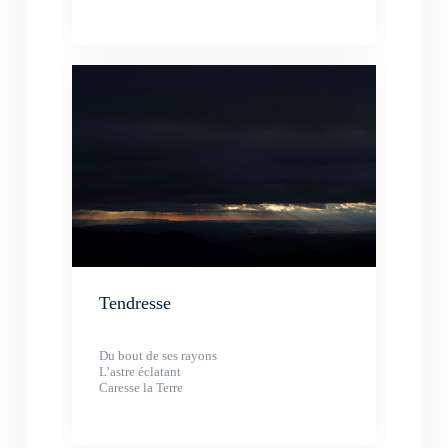
Tendresse
Du bout de ses rayons
L’astre éclatant
Caresse la Terre