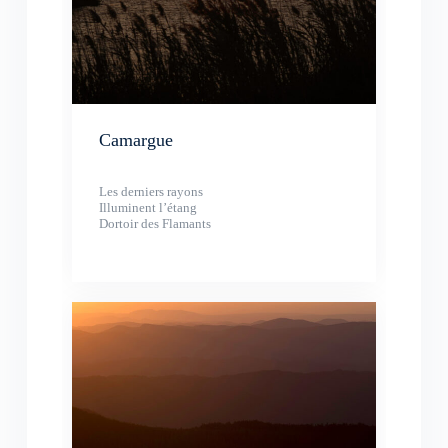
Camargue
Les derniers rayons
Illuminent l’étang
Dortoir des Flamants