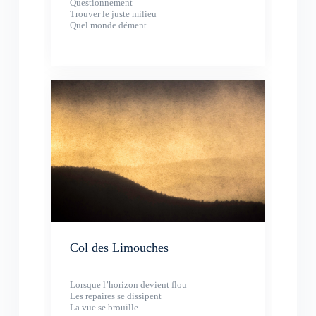
Questionnement
Trouver le juste milieu
Quel monde dément
Col des Limouches
Lorsque l’horizon devient flou
Les repaires se dissipent
La vue se brouille