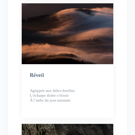
Réveil
Agrippée aux faîtes feuillus
L’écharpe dorée s’étiole
À l’aube du jour naissant