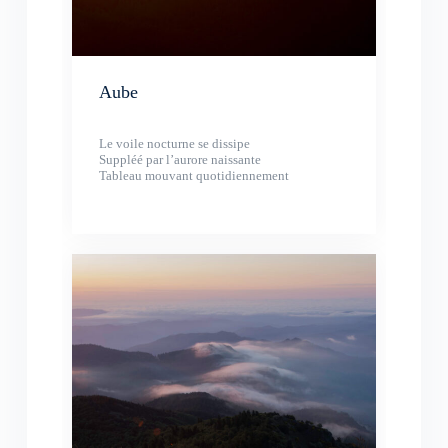
Aube
Le voile nocturne se dissipe
Suppléé par l’aurore naissante
Tableau mouvant quotidiennement