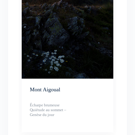
Mont Aigoual
Écharpe brumeuse
Quiétude au sommet –
Genèse du jour